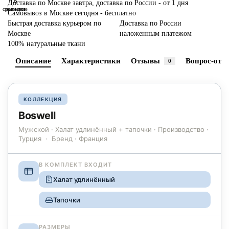
В
В
Доставка по Москве завтра, доставка по России - от 1 дня
сравнение
закладки
Самовывоз в Москве сегодня - бесплатно
Быстрая доставка курьером по
Доставка по России
Москве
наложенным платежом
100% натуральные ткани
Описание
Характеристики
Отзывы
Вопрос-отве
0
КОЛЛЕКЦИЯ
Boswell
Мужской · Халат удлинённый + тапочки · Производство ·
Турция · Бренд · Франция
В КОМПЛЕКТ ВХОДИТ
Халат удлинённый
Тапочки
РАЗМЕРЫ