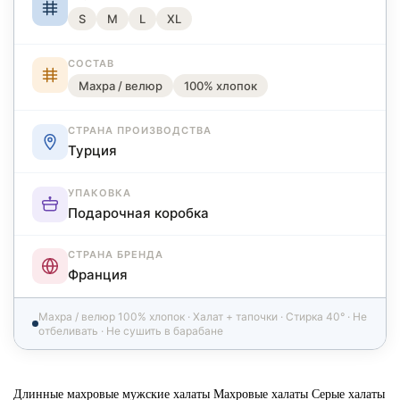
S
M
L
XL
СОСТАВ
Махра / велюр
100% хлопок
СТРАНА ПРОИЗВОДСТВА
Турция
УПАКОВКА
Подарочная коробка
СТРАНА БРЕНДА
Франция
Махра / велюр 100% хлопок · Халат + тапочки · Стирка 40° · Не
отбеливать · Не сушить в барабане
Длинные махровые мужские халаты
Махровые халаты
Серые халаты