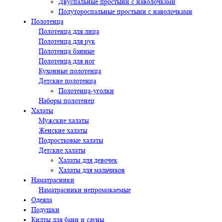
Двуспальные простыни с наволочками
Полутороспальные простыни с наволочками
Полотенца
Полотенца для лица
Полотенца для рук
Полотенца банные
Полотенца для ног
Кухонные полотенца
Детские полотенца
Полотенца-уголки
Наборы полотенец
Халаты
Мужские халаты
Женские халаты
Подростковые халаты
Детские халаты
Халаты для девочек
Халаты для мальчиков
Наматрасники
Наматрасники непромокаемые
Одеяла
Подушки
Килты для бани и сауны