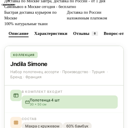
В
В
Доставка по Москве завтра, доставка по России - от 1 дня
сравнение
закладки
Самовывоз в Москве сегодня - бесплатно
Быстрая доставка курьером по
Доставка по России
Москве
наложенным платежом
100% натуральные ткани
Описание
Характеристики
Отзывы
Вопрос-отве
0
КОЛЛЕКЦИЯ
Jndila Simone
Набор полотенец ассорти · Производство · Турция ·
Бренд · Франция
В КОМПЛЕКТ ВХОДИТ
Полотенца 4 шт
30 × 50 см
СОСТАВ
Махра с кружевом
60% бамбук