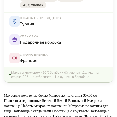
40% хлопок
СТРАНА ПРОИЗВОДСТВА
Турция
УПАКОВКА
Подарочная коробка
СТРАНА БРЕНДА
Франция
Махра с кружевом · 60% бамбук 40% хлопок · Деликатная
стирка 30° · Не отбеливать · Не сушить в барабане
Махровые полотенца белые
Махровые полотенца 30х50 см
Полотенца однотонные
Бежевый
Белый
Ванильный
Махровые
полотенца
Наборы махровых полотенец
Махровые полотенца для
лица
Полотенца с сердечками
Полотенца с кружевом
Полотенца с
узорами
Полотенца с цветами
Наборы полотенец 30х50 см
30х50 см