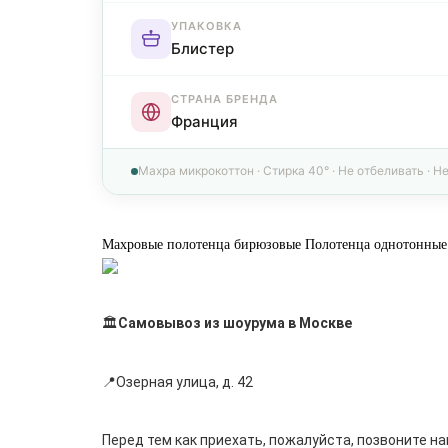
УПАКОВКА
Блистер
СТРАНА БРЕНДА
Франция
Махра микрокоттон · Стирка 40° · Не отбеливать · Н
Махровые полотенца бирюзовые
Полотенца однотонные
🏛
Самовывоз из шоурума в Москве
📍Озерная улица, д. 42
Перед тем как приехать, пожалуйста, позвоните нам