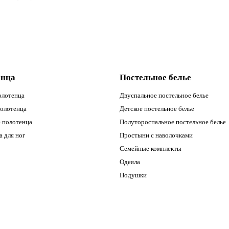
енца
Постельное белье
олотенца
Двуспальное постельное белье
полотенца
Детское постельное белье
 полотенца
Полутороспальное постельное белье
 для ног
Простыни с наволочками
Семейные комплекты
Одеяла
Подушки