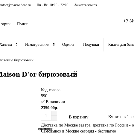
ontact@maisondore.ru
Пн - Вс: 10:00 - 22:00
Заказать звонок
+7 (4
егории
Халаты
Наматрасники
Одеяла
Подушки
Килты для бан
олотенце бирюзовый
Maison D'or бирюзовый
Код товара:
590
✅ В наличии
2350.00р.
Купить в 1 к
В корзину
В
В
Доставка по Москве завтра, доставка по России - о
сравнение
закладки
Самовывоз в Москве сегодня - бесплатно