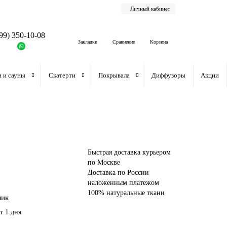
Личный кабинет
99) 350-10-08
Закладки
Сравнение
Корзина
и и сауны
Скатерти
Покрывала
Диффузоры
Акции
Быстрая доставка курьером
по Москве
Доставка по России
наложенным платежом
100% натуральные ткани
лик
т 1 дня