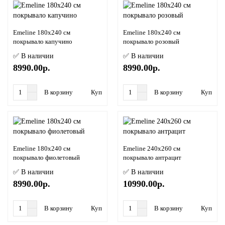
Emeline 180х240 см
Emeline 180х240 см
покрывало капучино
покрывало розовый
✅ В наличии
✅ В наличии
8990.00р.
8990.00р.
В корзину
Купить в 1 клик
В корзину
Купить в
Emeline 180х240 см
Emeline 240х260 см
покрывало фиолетовый
покрывало антрацит
✅ В наличии
✅ В наличии
8990.00р.
10990.00р.
В корзину
Купить в 1 клик
В корзину
Купить в