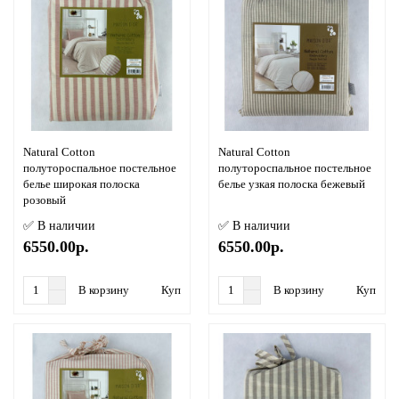
Natural Cotton
Natural Cotton
полутороспальное постельное
полутороспальное постельное
белье широкая полоска
белье узкая полоска бежевый
розовый
✅ В наличии
✅ В наличии
6550.00р.
6550.00р.
В корзину
Купить в 1 клик
В корзину
Купить в