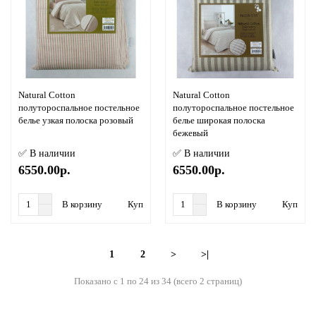
Natural Cotton
Natural Cotton
полутороспальное постельное
полутороспальное постельное
белье узкая полоска розовый
белье широкая полоска
бежевый
✅ В наличии
✅ В наличии
6550.00р.
6550.00р.
В корзину
Купить в 1 клик
В корзину
Купить в
1
2
>
>|
Показано с 1 по 24 из 34 (всего 2 страниц)