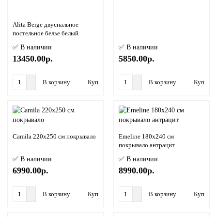
Alita Beige двуспальное
постельное белье белый
✅ В наличии
✅ В наличии
13450.00р.
5850.00р.
В корзину
Купить в 1 клик
В корзину
Купить в
Camila 220х250 см покрывало
Emeline 180х240 см
покрывало антрацит
✅ В наличии
✅ В наличии
6990.00р.
8990.00р.
В корзину
Купить в 1 клик
В корзину
Купить в