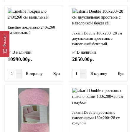
Emeline покрывало 240х260
см ванильный
Jakarli Double 180х200+28 см
Фильтр
двуспальная простынь с
наволочкой бежевый
✅ В наличии
✅ В наличии
10990.00р.
2850.00р.
В корзину
Купить в 1 клик
В корзину
Купить в
Jakarli Double простынь с
наволочками 180х200+28 см
голубой