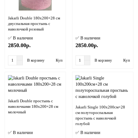
Jakarli Double 180х200+28 см
двуспальная простынь с
наволочкой розовый
✅ В наличии
✅ В наличии
2850.00р.
2850.00р.
В корзину
Купить в 1 клик
В корзину
Купить в
Jakarli Double простынь с
наволочками 180х200+28 см
Jakarli Single 100х200см+28
молочный
см полутороспальная
простынь с наволочкой
голубой
✅ В наличии
✅ В наличии