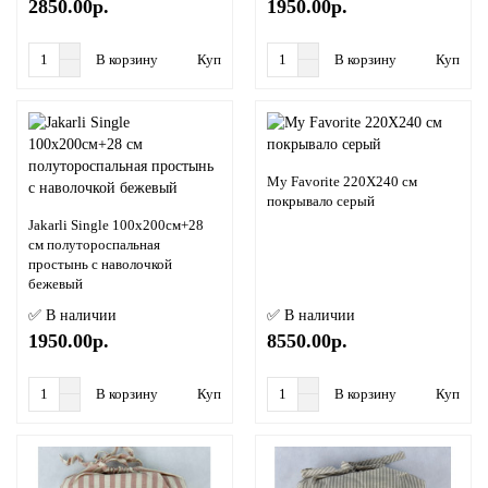
2850.00р.
1950.00р.
В корзину
Купить в 1 клик
В корзину
Купить в
My Favorite 220Х240 см
покрывало серый
Jakarli Singlе 100х200см+28
см полутороспальная
простынь с наволочкой
бежевый
✅ В наличии
✅ В наличии
1950.00р.
8550.00р.
В корзину
Купить в 1 клик
В корзину
Купить в