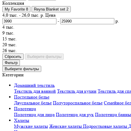
Коллекция
My Favorite
8
Reyna Blanket set
2
4,0 тыс.
-
26,0 тыс.
р.
Цена
-
р.
4 тыс.
9 тыс.
15 тыс.
20 тыс.
26 тыс.
Сбросить
Выберите фильтры
Фильтр
Выберите фильтры
Категории
Домашний текстиль
Текстиль для ванной
Текстиль для кухни
Текстиль для сп
Постельное белье
Двуспальное белье
Полутороспальное белье
Семейное бе
Полотенца
Полотенца для лица
Полотенца для рук
Полотенца банны
Халаты
Мужские халаты
Женские халаты
Подростковые халаты
Д