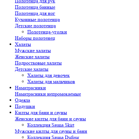
Полотенца для рук
Полотенца банные
Полотенца для ног
Кухонные полотенца
Детские полотенца
Полотенца-уголки
Наборы полотенец
Халаты
Мужские халаты
Женские халаты
Подростковые халаты
Детские халаты
Халаты для девочек
Халаты для мальчиков
Наматрасники
Наматрасники непромокаемые
Одеяла
Подушки
Килты для бани и сауны
Женские килты для бани и сауны
Коллекция Sauna Skirt
Мужские килты для сауны и бани
Коллекция Sauna Dufour