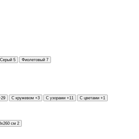
Серый
5
Фиолетовый
7
+29
С кружевом
+3
С узорами
+11
С цветами
+1
0х260 см
2