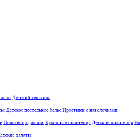
альни
Детский текстиль
лье
Детское постельное белье
Простыни с наволочками
е
Полотенца для ног
Кухонные полотенца
Детские полотенца
На
етские халаты