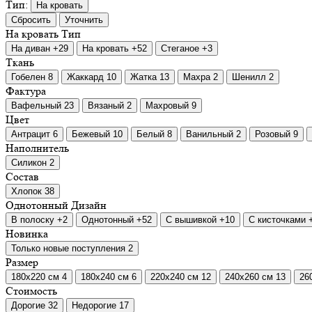
Тип:
На кровать
Сбросить
Уточнить
На кровать
Тип
На диван
+29
На кровать
+52
Стеганое
+3
Ткань
Гобелен
8
Жаккард
10
Жатка
13
Махра
2
Шенилл
2
Фактура
Вафельный
23
Вязаный
2
Махровый
9
Цвет
Антрацит
6
Бежевый
10
Белый
8
Ванильный
2
Розовый
9
Наполнитель
Силикон
2
Состав
Хлопок
38
Однотонный
Дизайн
В полоску
+2
Однотонный
+52
С вышивкой
+10
С кисточками
Новинка
Только новые поступления
2
Размер
180х220 см
4
180х240 см
6
220х240 см
12
240х260 см
13
26
Стоимость
Дорогие
32
Недорогие
17