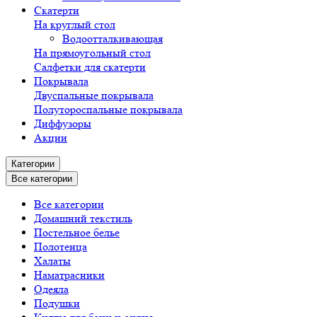
Скатерти
На круглый стол
Водоотталкивающая
На прямоугольный стол
Салфетки для скатерти
Покрывала
Двуспальные покрывала
Полутороспальные покрывала
Диффузоры
Акции
Категории
Все категории
Все категории
Домашний текстиль
Постельное белье
Полотенца
Халаты
Наматрасники
Одеяла
Подушки