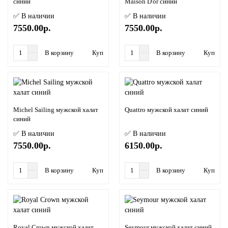
синий
Maison D'or синий
✅ В наличии
✅ В наличии
7550.00р.
7550.00р.
В корзину
Купить в 1 клик
В корзину
Купить в
Michel Sailing мужской халат
Quattro мужской халат синий
синий
✅ В наличии
✅ В наличии
7550.00р.
6150.00р.
В корзину
Купить в 1 клик
В корзину
Купить в
Royal Crown мужской халат
Seymour мужской халат синий