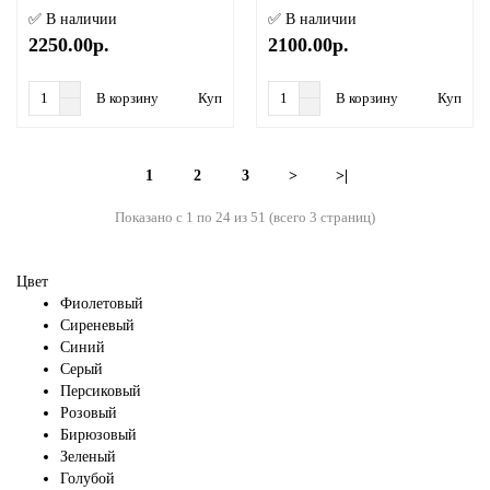
✅ В наличии
✅ В наличии
2250.00р.
2100.00р.
В корзину
Купить в 1 клик
В корзину
Купить в
1
2
3
>
>|
Показано с 1 по 24 из 51 (всего 3 страниц)
Цвет
Фиолетовый
Сиреневый
Синий
Серый
Персиковый
Розовый
Бирюзовый
Зеленый
Голубой