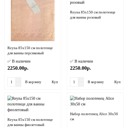
Reyna 85х150 см полотенце
для ванны розовый
Reyna 85х150 см полотенце
для ванны персиковый
✅ В наличии
✅ В наличии
2250.00р.
2250.00р.
В корзину
Купить в 1 клик
В корзину
Купить в
Набор полотенец Alice 30x50
см
Reyna 85х150 см полотенце
для ванны фиолетовый