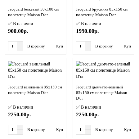
Jacquard бежевый 50x100 см
Jacquard брусника 85x150 см
полотенце Maison D'or
полотенце Maison D'or
✅ В наличии
✅ В наличии
900.00р.
1990.00р.
В корзину
Купить в 1 клик
В корзину
Купить в
Jacquard ванильный 85x150 см
Jacquard дымчато-зеленый
полотенце Maison D'or
85x150 см полотенце Maison
D'or
✅ В наличии
✅ В наличии
2250.00р.
2250.00р.
В корзину
Купить в 1 клик
В корзину
Купить в