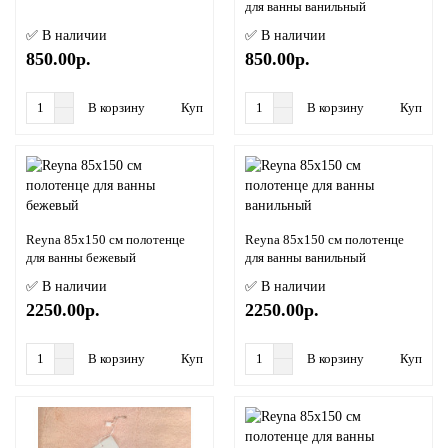
для ванны ванильный
✅ В наличии
✅ В наличии
850.00р.
850.00р.
В корзину
Купить в 1 клик
В корзину
Купить в
Reyna 85х150 см полотенце
Reyna 85х150 см полотенце
для ванны бежевый
для ванны ванильный
✅ В наличии
✅ В наличии
2250.00р.
2250.00р.
В корзину
Купить в 1 клик
В корзину
Купить в