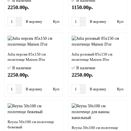
✅ В наличии
✅ В наличии
2250.00р.
1150.00р.
В корзину
Купить в 1 клик
В корзину
Купить в
Julia персик 85х150 см
Julia розовый 85х150 см
полотенце Maison D'or
полотенце Maison D'or
✅ В наличии
✅ В наличии
2250.00р.
2250.00р.
В корзину
Купить в 1 клик
В корзину
Купить в
Reyna 50х100 см полотенце
бежевый
Reyna 50х100 см полотенце