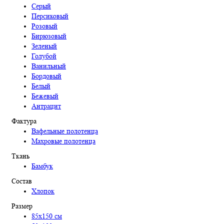
Серый
Персиковый
Розовый
Бирюзовый
Зеленый
Голубой
Ванильный
Бордовый
Белый
Бежевый
Антрацит
Фактура
Вафельные полотенца
Махровые полотенца
Ткань
Бамбук
Состав
Хлопок
Размер
85х150 см